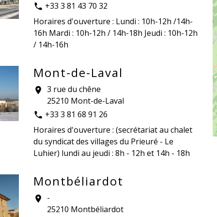
+33 3 81 43 70 32
phone
Horaires d'ouverture : Lundi : 10h-12h /14h-
16h Mardi : 10h-12h / 14h-18h Jeudi : 10h-12h
/ 14h-16h
Mont-de-Laval
3 rue du chêne
location_on
25210 Mont-de-Laval
+33 3 81 68 91 26
phone
Horaires d'ouverture : (secrétariat au chalet
du syndicat des villages du Prieuré - Le
Luhier) lundi au jeudi : 8h - 12h et 14h - 18h
Montbéliardot
-
location_on
25210 Montbéliardot