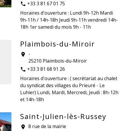
+33 3 81 67 01 75
phone
Horaires d'ouverture : Lundi 9h-12h Mardi
9h-11h / 14h-18h Jeudi 9h-11h vendredi 14h-
18h 1er samedi du mois 9h - 11h
Plaimbois-du-Miroir
-
location_on
25210 Plaimbois-du-Miroir
+33 3 81 68 91 26
phone
Horaires d'ouverture : ( secrétariat au chalet
du syndicat des villages du Prieuré - Le
Luhier) Lundi, Mardi, Mercredi, Jeudi : 8h-12h
et 14h-18h
Saint-Julien-lès-Russey
8 rue de la mairie
location_on