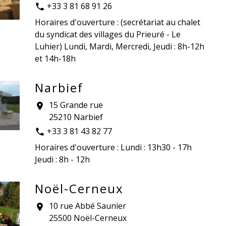
+33 3 81 68 91 26
phone
Horaires d'ouverture : (secrétariat au chalet
du syndicat des villages du Prieuré - Le
Luhier) Lundi, Mardi, Mercredi, Jeudi : 8h-12h
et 14h-18h
Narbief
15 Grande rue
location_on
25210 Narbief
+33 3 81 43 82 77
phone
Horaires d'ouverture : Lundi : 13h30 - 17h
Jeudi : 8h - 12h
Noël-Cerneux
10 rue Abbé Saunier
location_on
25500 Noël-Cerneux