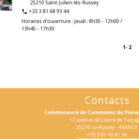
25210 Saint-Julien-lès-Russey
+33 3 81 68 93 44
phone
Horaires d'ouverture : Jeudi : 8h30 - 12h00 /
13h45 - 17h30
1
-
2
Contacts
Communauté de Communes du Platea
17 avenue de Lattre de Tassi
25210 Le Russey - FRANCE
+33 3 81 43 81 26