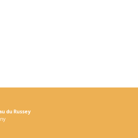
u du Russey
gny