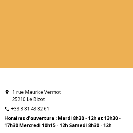
1 rue Maurice Vermot
location_on
25210 Le Bizot
+33 3 81 43 82 61
phone
Horaires d'ouverture : Mardi 8h30 - 12h et 13h30 -
17h30 Mercredi 10h15 - 12h Samedi 8h30 - 12h