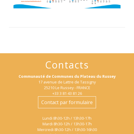
Contacts
Communauté de Communes du Plateau du Russey
17 avenue de Lattre de Tassigny
25210 Le Russey - FRANCE
+33 3 81 43 81 26
Contact par formulaire
Lundi 8h30-12h / 13h30-17h
Mardi 8h30-12h / 13h30-17h
Mercredi 8h30-12h / 13h30-16h30