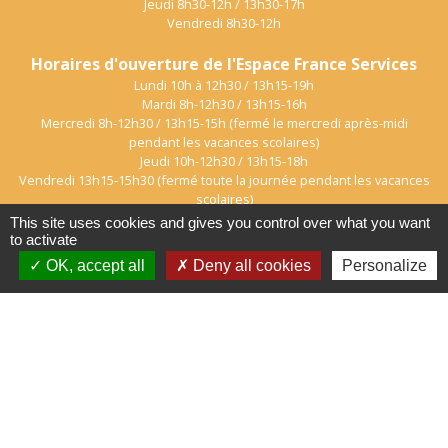
Jeudi 8h30-12h / 13h30-17h
Vendredi 8h30-12h
Horaires d'ouverture de l'Espace France Services
Lundi 10h à 12h30 / 13h15-19h
Mardi 8h-12h30 / 13h15-16h
Mercredi 8h-12h30 / 13h15-15h (fermé le mercredi après-midi
pendant les vacances scolaires)
Jeudi 10h-12h30 / 13h15-18h
Vendredi 13h15-15h30 (fermé toute la journée pendant les vacances
scolaires)
This site uses cookies and gives you control over what you want
to activate
OK, accept all
Deny all cookies
Personalize
Mentions légales
-
Politique de confidentialité
-
Accessibilité
-
Plan du site
-
Gestion des cookies
Site créé en partenariat avec Réseau des Communes